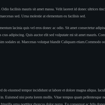
. Odio facilisis mauris sit amet massa. Velit laoreet id donec ultrices ti
 maecenas sed. Urna molestie at elementum eu facilisis sed.
entum lacinia quis vel eros donec ac odio. Sit amet consectetur adipisc
lus cras adipiscing. Quis auctor elit sed vulputate mi sit amet mauris. Co
gnissim sodales ut. Maecenas volutpat blandit Caliquam etiam.Commodo od
ed do eiusmod tempor incididunt ut labore et dolore magna aliqua. Iaculi
 in. Euismod nisi porta lorem mollis. Vitae tempus quam pellentesque ne
ingilla urna porttitor rhoncus dolor purus. Eu consequat ac felis donec 