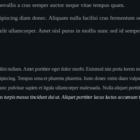
Convallis a cras semper auctor neque vitae tempus quam.
iscing diam donec. Aliquam nulla facilisi cras fermentum o
lit ullamcorper. Amet nisl purus in mollis nunc sed id semper
cilisi nullam. Amet porttitor eget dolor morbi. Euismod nisi porta lorem m
scing. Tempus urna et pharetra pharetra. Justo donec enim diam vulputa
nc pulvinar sapien et ligula ullamcorper malesuada. Nulla aliquet porttit
us turpis massa tincidunt dui ut. Aliquet porttitor lacus luctus accumsan 