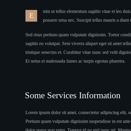
nim ut tellus elementum sagittis vitae et leo duis
E
posuere urna nec. Suscipit tellus mauris a diam
Sed risus pretium quam vulputate dignissim. Tortor condim
sagittis eu volutpat. Sem viverra aliquet eget sit amet tel
tristique senectus et. Curabitur vitae nunc sed velit di
Et netus et malesuada fames ac turpis egestas pharetra.
Some Services Information
Lorem ipsum dolor sit amet, consectetur adipiscing elit, s
Pretium quam vulputate dignissim suspendisse in est ante
dolor purus non enim. Tempor id eu nisl nunc mi. Magna fr