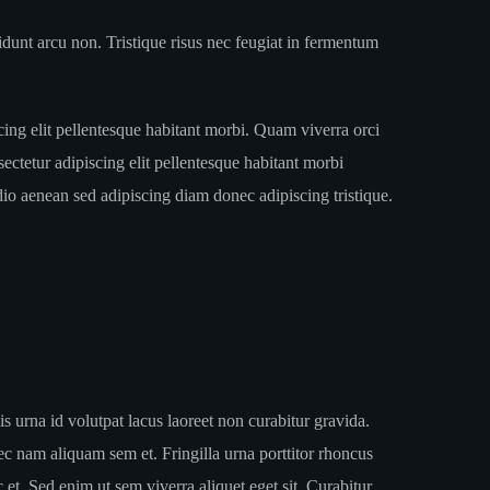
ncidunt arcu non. Tristique risus nec feugiat in fermentum
ing elit pellentesque habitant morbi. Quam viverra orci
nsectetur adipiscing elit pellentesque habitant morbi
io aenean sed adipiscing diam donec adipiscing tristique.
s urna id volutpat lacus laoreet non curabitur gravida.
c nam aliquam sem et. Fringilla urna porttitor rhoncus
et. Sed enim ut sem viverra aliquet eget sit. Curabitur